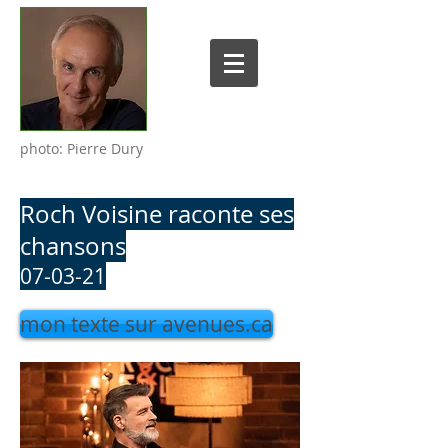
photo: Pierre Dury
Roch Voisine raconte ses
chansons
07-03-21
mon texte sur avenues.ca