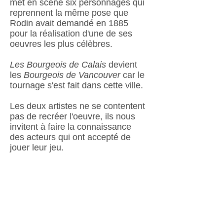
met en scène six personnages qui
reprennent la même pose que
Rodin avait demandé en 1885
pour la réalisation d'une de ses
oeuvres les plus célèbres.
Les Bourgeois de Calais
devient
les
Bourgeois de Vancouver
car le
tournage s'est fait dans cette ville.
Les deux artistes ne se contentent
pas de recréer l'oeuvre, ils nous
invitent à faire la connaissance
des acteurs qui ont accepté de
jouer leur jeu.
En complément, on peut voir
d'autres oeuvres de Adad Hannad.
Les Bourgeois de Vancouver
fera
partie de
l'exposition
Métamorphoses
consa