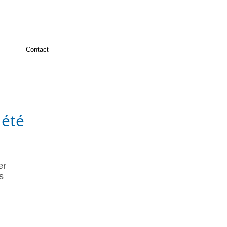
Contact
 été
er
s