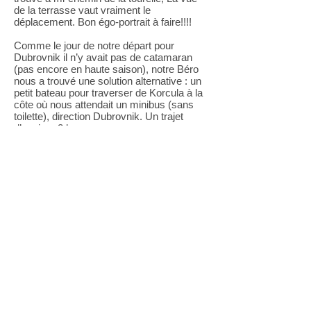
de la terrasse vaut vraiment le
déplacement. Bon égo-portrait à faire!!!!
Comme le jour de notre départ pour
Dubrovnik il n’y avait pas de catamaran
(pas encore en haute saison), notre Béro
nous a trouvé une solution alternative : un
petit bateau pour traverser de Korcula à la
côte où nous attendait un minibus (sans
toilette), direction Dubrovnik. Un trajet
d’environ 2 heures.
DUBROVNIK