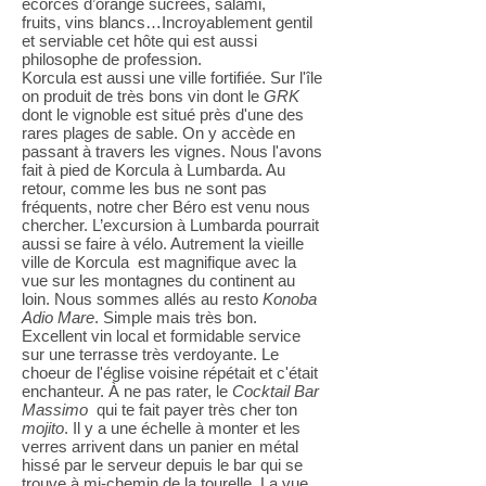
écorces d’orange sucrées, salami,
fruits, vins blancs…Incroyablement gentil
et serviable cet hôte qui est aussi
philosophe de profession.
Korcula est aussi une ville fortifiée. Sur l'île
on produit de très bons vin dont le
GRK
dont le vignoble est situé près d'une des
rares plages de sable. On y accède en
passant à travers les vignes. Nous l'avons
fait à pied de Korcula à Lumbarda. Au
retour, comme les bus ne sont pas
fréquents, notre cher Béro est venu nous
chercher. L’excursion à Lumbarda pourrait
aussi se faire à vélo. Autrement la vieille
ville de Korcula est magnifique avec la
vue sur les montagnes du continent au
loin. Nous sommes allés au resto
Konoba
Adio Mare
. Simple mais très bon.
Excellent vin local et formidable service
sur une terrasse très verdoyante. Le
choeur de l'église voisine répétait et c'était
enchanteur. À ne pas rater, le
Cocktail Bar
Massimo
qui te fait payer très cher ton
mojito
. Il y a une échelle à monter et les
verres arrivent dans un panier en métal
hissé par le serveur depuis le bar qui se
trouve à mi-chemin de la tourelle, La vue