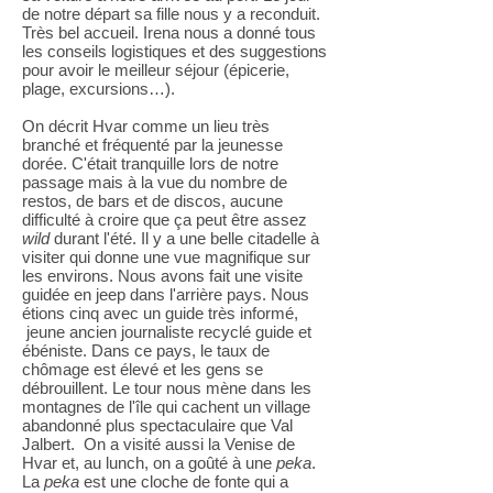
de notre départ sa fille nous y a reconduit.
Très bel accueil. Irena nous a donné tous
les conseils logistiques et des suggestions
pour avoir le meilleur séjour (épicerie,
plage, excursions…).
On décrit Hvar comme un lieu très
branché et fréquenté par la jeunesse
dorée. C'était tranquille lors de notre
passage mais à la vue du nombre de
restos, de bars et de discos, aucune
difficulté à croire que ça peut être assez
wild
durant l'été. Il y a une belle citadelle à
visiter qui donne une vue magnifique sur
les environs. Nous avons fait une visite
guidée en jeep dans l'arrière pays. Nous
étions cinq avec un guide très informé,
jeune ancien journaliste recyclé guide et
ébéniste. Dans ce pays, le taux de
chômage est élevé et les gens se
débrouillent. Le tour nous mène dans les
montagnes de l'île qui cachent un village
abandonné plus spectaculaire que Val
Jalbert. On a visité aussi la Venise de
Hvar et, au lunch, on a goûté à une
peka
.
La
peka
est une cloche de fonte qui a