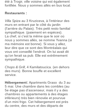
été à Trogir, ville voisine qui est également
foritfiée. Nous y sommes allés en bus local.
Restaurants :
Villa Spiza
au 3 Kruziceva, à l'intérieur des
murs en entrant par le côté du jardin
(l'arrière du Palais). Très petit resto familial
sympathique. (paiement en espèces).
La chef, si c'est la même que le soir où
nous y sommes allés, se nomme Yvanna (si
ma mémoire est bonne). Si vous y allez,
leur dire que ce sont des Montréalais qui
vous ont conseillé l'endroit. On lui avait dit
qu'on ferait sa pub. Elle est extrêmement
sympathique.
Chops & Grill
, 4 Kamilatoucica. (en dehors
des murs). Bonne bouffe et excellent
service.
Hébergement:
Apartments Graso du 3 au
5 mai. Une chambre dans les combles (au
5e étage pas d’ascenseur, mais il y a des
chambres ou appartements à des étages
inférieurs) très bien rénovée et pourvue
d'un mini frigo. Cet hébergement est près
du centre, des murs et des départs de