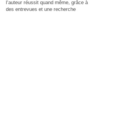
l’auteur réussit quand même, grâce à
des entrevues et une recherche
exhaustive dans les archives des
médias canadiens, à tracer le portrait
de cet instrument si particulier et du
virtuose que Michel Donato est
devenu en en jouant si souvent.
Stanley Péan écrit d’abord : ‘’Bon
nombre de mélomanes ne
soupçonnent pas la quantité d’efforts
à fournir pour produire ne serait-ce
qu’une seule note à la
contrebasse….Les notes elles-
mêmes naissent avec peine…elles le
font avec un bruit sourd tenant tour à
tour du gémissement ou du
bourdonnement.’’
Son élève Guillaume Bouchard