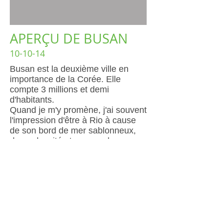
APERÇU DE BUSAN
10-10-14
Busan est la deuxième ville en
importance de la Corée. Elle
compte 3 millions et demi
d'habitants.
Quand je m'y promène, j'ai souvent
l'impression d'être à Rio à cause
de son bord de mer sablonneux,
de sa densité et ses nombreux
gratte-ciels ou à Barcelone grâce à
ses montagnes et son important
port de mer.
En voici un premier aperçu, capté
par une superbe journée
d'octobre....