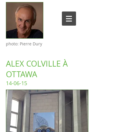
photo: Pierre Dury
ALEX COLVILLE À
OTTAWA
14-06-15