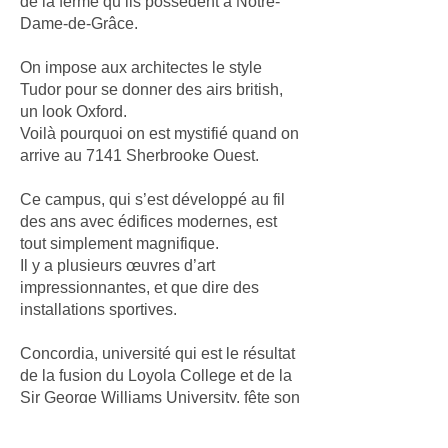
de la ferme qu’ils possèdent à Notre-
Dame-de-Grâce.
On impose aux architectes le style
Tudor pour se donner des airs british,
un look Oxford.
Voilà pourquoi on est mystifié quand on
arrive au 7141 Sherbrooke Ouest.
Ce campus, qui s’est développé au fil
des ans avec édifices modernes, est
tout simplement magnifique.
Il y a plusieurs œuvres d’art
impressionnantes, et que dire des
installations sportives.
Concordia, université qui est le résultat
de la fusion du Loyola College et de la
Sir George Williams University, fête son
50e anniversaire cette année, ça mérite
bien une publication.