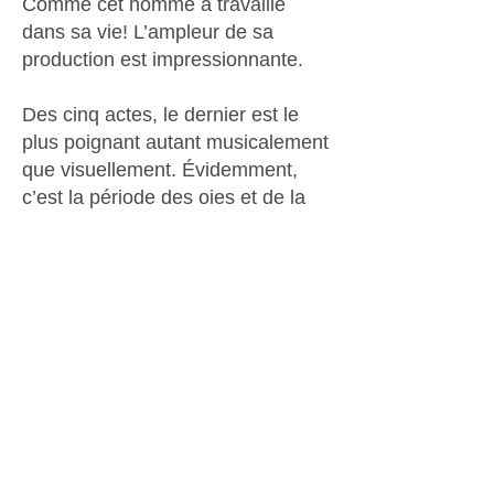
Comme cet homme a travaillé
dans sa vie! L’ampleur de sa
production est impressionnante.
Des cinq actes, le dernier est le
plus poignant autant musicalement
que visuellement. Évidemment,
c’est la période des oies et de la
peinture à l’aérosol. Il y a une telle
fulgurance dans ces tableaux
réalisés à partir des années 1980.
L’acte V, nommé
Aeternitas
,
commence avec une envolée
d’oies blanches, au ralenti. Leur
nombre est hallucinant. M’est alors
revenu en tête ce qu’il m’avait dit
en 1991: