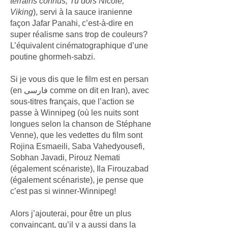
terrains connus, Tu dors Nicole,
Viking
), servi à la sauce iranienne
façon Jafar Panahi, c’est-à-dire en
super réalisme sans trop de couleurs?
L’équivalent cinématographique d’une
poutine ghormeh-sabzi.
Si je vous dis que le film est en persan
(en فارسی comme on dit en Iran), avec
sous-titres français, que l’action se
passe à Winnipeg (où les nuits sont
longues selon la chanson de Stéphane
Venne), que les vedettes du film sont
Rojina Esmaeili, Saba Vahedyousefi,
Sobhan Javadi, Pirouz Nemati
(également scénariste), Ila Firouzabad
(également scénariste), je pense que
c’est pas si winner-Winnipeg!
Alors j’ajouterai, pour être un plus
convaincant, qu’il y a aussi dans la