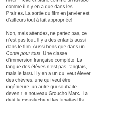
comme il n’y en a que dans les
Prairies. La sortie du film en janvier est
d’ailleurs tout à fait appropriée!
Non, mais attendez, ne partez pas, ce
n’est pas tout. Il y a des enfants aussi
dans le film. Aussi bons que dans un
Conte pour tous
. Une classe
d’immersion française complète. La
langue des élèves n’est pas l’anglais,
mais le fārsī. Il y en a un qui veut élever
des chèvres, une qui veut être
ingénieure, un autre qui souhaite
devenir le nouveau Groucho Marx. Il a
déjà la moustache et les lunettes! Ils
finiront tous en punition dans le
placard, peut-être parce qu’ils ont trop
d’ambition aux yeux de leur prof
désabusé.