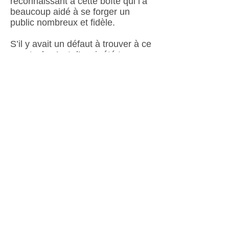
reconnaissant à cette boîte qui l’a
beaucoup aidé à se forger un
public nombreux et fidèle.
S’il y avait un défaut à trouver à ce
spectacle c’est d’avoir été trop
court. On attend déjà le prochain
retour à la maison.
EN PREMIÈRE PARTIE
STÉPHANIE LAPOINTE
Quel bon choix d’avoir demandé à
Stéphanie Lapointe d’assurer la
première partie d’Adam Cohen. Il y
a une parenté entre ces deux
univers. Entourée d’un guitariste,
qui joue aussi de sa voix, et d’un
violoniste, cette courte apparition a
été l’occasion d’entendre quelques
titres du nouveau disque
Les