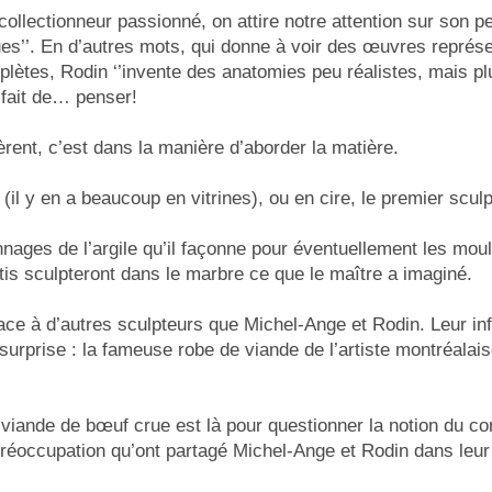
 collectionneur passionné, on attire notre attention sur son p
s’’. En d’autres mots, qui donne à voir des œuvres représe
mplètes, Rodin ‘’invente des anatomies peu réalistes, mais p
 fait de… penser!
rent, c’est dans la manière d’aborder la matière.
il y en a beaucoup en vitrines), ou en cire, le premier scul
nnages de l’argile qu’il façonne pour éventuellement les mou
tis sculpteront dans le marbre ce que le maître a imaginé.
ace à d’autres sculpteurs que Michel-Ange et Rodin. Leur inf
urprise : la fameuse robe de viande de l’artiste montréalai
viande de bœuf crue est là pour questionner la notion du c
réoccupation qu’ont partagé Michel-Ange et Rodin dans leur 