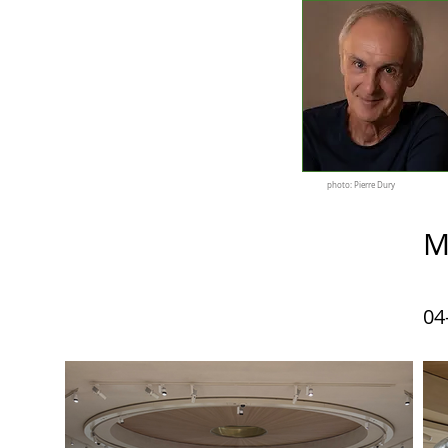
photo: Pierre Dury
M
04