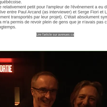
québécoise.
 relativement petit pour l'ampleur de l'événement a eu d
live
entre Paul Arcand (as interviewer) et Serge Fiori et L
ment transportés par leur projet). C'était absolument sy
a m'a permis de revoir plein de gens que je n'avais pas c
ngtemps.
Lire l'article sur avenues.ca