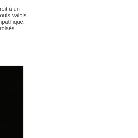
roit à un
ouis Valois
mpathique.
roisés