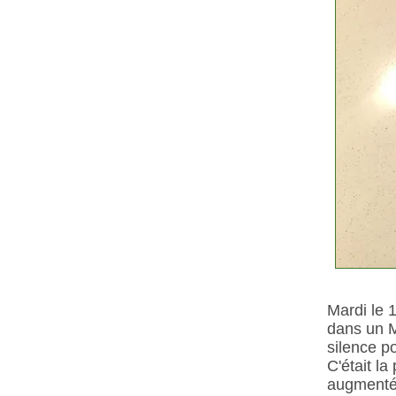
Mardi le 
dans un M
silence p
C'était l
augment