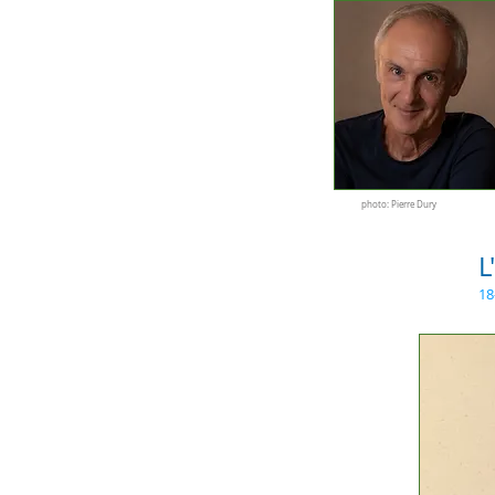
photo: Pierre Dury
L
18