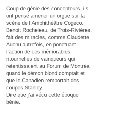
Coup de génie des concepteurs, ils
ont pensé amener un orgue sur la
scène de l’Amphithéâtre Cogeco.
Benoit Rocheleau, de Trois-Rivières,
fait des miracles, comme Claudette
Auchu autrefois, en ponctuant
l’action de ces mémorables
ritournelles de vainqueurs qui
retentissaient au Forum de Montréal
quand le démon blond comptait et
que le Canadien remportait des
coupes Stanley.
Dire que j’ai vécu cette époque
bénie.
Ça a de quoi me rappeler mon père
(grand fan de Guy Lafleur, il aimait
les vrais) qui aurait eu 99 ans ce 20
juillet.