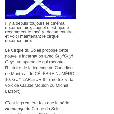
Il
y a depuis toujours le cinéma
documentaire, auquel s’est ajouté
récemment le théâtre d
ocumentaire,
et voici maintenant le cirque
documentaire.
Le Cirque du Soleil propose cette
nouvelle incarnation avec
Guy!Guy!
Guy!
, un spectacle qui raconte
l’histoire de la légende du Canadien
de Montréal, le CÉLÈBRE NUMÉRO
10, GUY LAFLEUR!!!!! (mettez-y la
voix de Claude Mouton ou Michel
Lacroix)
C’est la première fois que la série
Hommag
e
du Cirque du Soleil,