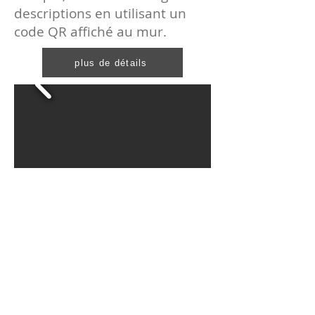
descriptions en utilisant un
code QR affiché au mur.
plus de détails
La Promenade des stars
sur la
rue Alexandre-DeSève, entre
Sainte-Catherine et De
Maisonneuve, existerait
depuis 1995. Elle manque