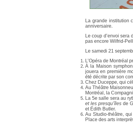
La grande institution 
anniversaire.
Le coup d’envoi sera d
pas encore Wilfrid-Pell
Le samedi 21 septembre
L’Opéra de Montréal p
À la Maison symphoni
jouera en première m
été décrite par son com
Chez Duceppe, qui cél
Au Théâtre Maisonneuve
Montréal, la Compagni
La 5e salle sera au ry
et les presqu’îles
de G
et Édith Butler.
Au Studio-théâtre, qu
Place des arts interpr