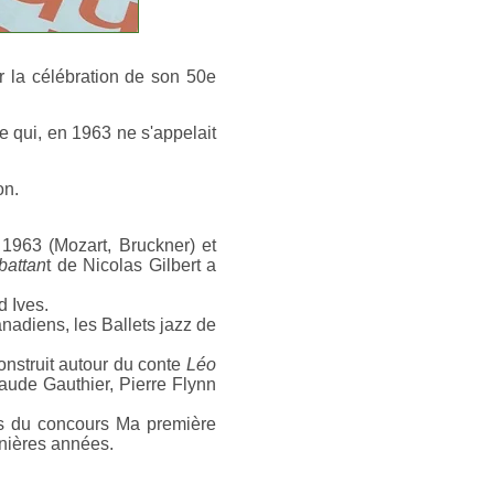
r la célébration de son 50e
e qui, en 1963 ne s'appelait
on.
1963 (Mozart, Bruckner) et
battan
t de Nicolas Gilbert a
 Ives.
nadiens, les Ballets jazz de
construit autour du conte
Léo
aude Gauthier, Pierre Flynn
nts du concours Ma première
rnières années.