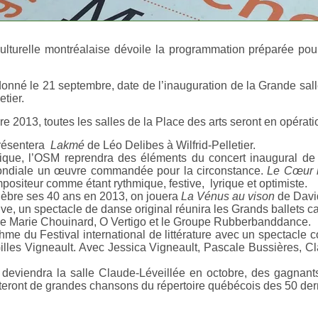
culturelle montréalaise dévoile la programmation préparée pou
onné le 21 septembre, date de l’inauguration de la Grande sall
etier.
 2013, toutes les salles de la Place des arts seront en opérati
résentera
Lakmé
de Léo Delibes à Wilfrid-Pelletier.
que, l’OSM reprendra des éléments du concert inaugural de 
ondiale un œuvre commandée pour la circonstance.
Le Cœur 
positeur comme étant rythmique, festive, lyrique et optimiste.
èbre ses 40 ans en 2013, on jouera
La Vénus au vison
de David
, un spectacle de danse original réunira les Grands ballets ca
e Marie Chouinard, O Vertigo et le Groupe Rubberbanddance.
thme du Festival international de littérature avec un spectacle 
illes Vigneault. Avec Jessica Vigneault, Pascale Bussières, Cl
i deviendra la salle Claude-Léveillée en octobre, des gagna
èteront de grandes chansons du répertoire québécois des 50 de