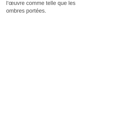
l’œuvre comme telle que les
ombres portées.
Après tout le travail de Calder
dépasse l’objet, il embrasse
également les notions de
mouvement, de réflexion, de
gravité, de positif et de négatif.
On sort du bateau à voile de Frank
Gehry un peu repu, et en quittant,
c’est l’image de deux œuvres
monumentales exposées sur ses
pelouses qu’on emporte avec
nous. Le rouge et le noir en
stabile,
Black Flag
, qui date de 1974,