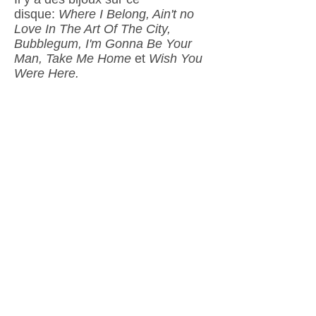
disque:
Where I Belong, Ain't no
Love In The Art Of The City,
Bubblegum, I'm Gonna Be Your
Man, Take Me Home
et
Wish You
Were Here.
Cette dernière chanson, qui a été
écrite pendant la session
d'enregistrement, pourrait devenir
le
Si fragile
de Bazini. J'imagine
déjà des funérailles où on la fait
jouer tellement elle correspond
aux sentiments qu'on a lorsque
quelqu'un nous manque.
J'ai d'ailleurs beaucoup pensé à
mon défunt frère Guy qui aurait
certainement adoré les passes
d'orgue qu'on retrouve tout au long
de ce disque généreux de 13
titres. Et que dire des choristes,